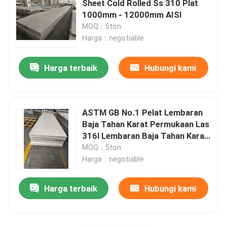
Sheet Cold Rolled Ss 310 Plat
1000mm - 12000mm AISI
Tabung Persegi Stainless Steel
MOQ：5ton
Harga：negotiable
Batang Bulat Stainless Steel
Harga terbaik
Hubungi kami
Plat Baja Karbon
ASTM GB No.1 Pelat Lembaran
Kumparan baja karbon
Baja Tahan Karat Permukaan Las
316l Lembaran Baja Tahan Karat
Logam
MOQ：5ton
Pipa Baja Karbon
Harga：negotiable
sudut baja tahan karat
Harga terbaik
Hubungi kami
Bilah Datar Baja Tahan Karat