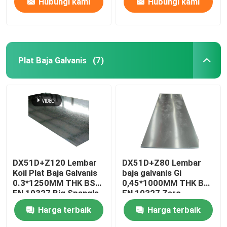
Hubungi kami
Hubungi kami
Plat Baja Galvanis
(7)
DX51D+Z120 Lembar
DX51D+Z80 Lembar
Koil Plat Baja Galvanis
baja galvanis Gi
0.3*1250MM THK BS
0,45*1000MM THK BS
EN 10327 Big Spangle
EN 10327 Zero
Spangle
Harga terbaik
Harga terbaik