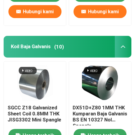
Hubungi kami
Hubungi kami
Koil Baja Galvanis
(10)
SGCC Z18 Galvanized
DX51D+Z80 1MM THK
Sheet Coil 0.8MM THK
Kumparan Baja Galvanis
JISG3302 Mini Spangle
BS EN 10327 Nol
Spangle