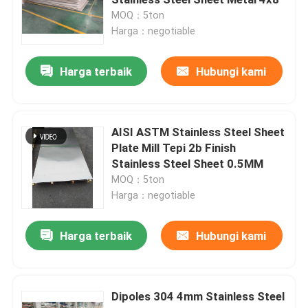
MOQ：5ton
Harga：negotiable
Kumparan Dilapisi Warna
Harga terbaik
Hubungi kami
Plat Baja Galvanis
Lapisan baja atap
AISI ASTM Stainless Steel Sheet
Plate Mill Tepi 2b Finish
Stainless Steel Sheet 0.5MM
Koil Baja Galvanis
MOQ：5ton
Harga：negotiable
Lembaran Baja Tahan Karat 316L
Harga terbaik
Hubungi kami
Gulungan Baja Tahan Karat
Dipoles 304 4mm Stainless Steel
Pipa Bulat Stainless Steel