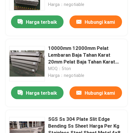
Harga：negotiable
Tentang Kami
Harga terbaik
Hubungi kami
Tur Pabrik
10000mm 12000mm Pelat
Kontrol Kualitas
Lembaran Baja Tahan Karat
20mm Pelat Baja Tahan Karat
No.4 Permukaan
MOQ：5ton
Hubungi Kami
Harga：negotiable
Berita
Harga terbaik
Hubungi kami
Pelat Lembaran Stainless Steel
SGS Ss 304 Plate Slit Edge
Bending Ss Sheet Harga Per Kg
Lembaran Baja Tahan Karat 304
Stainless Steel Sheet Metal 4x8