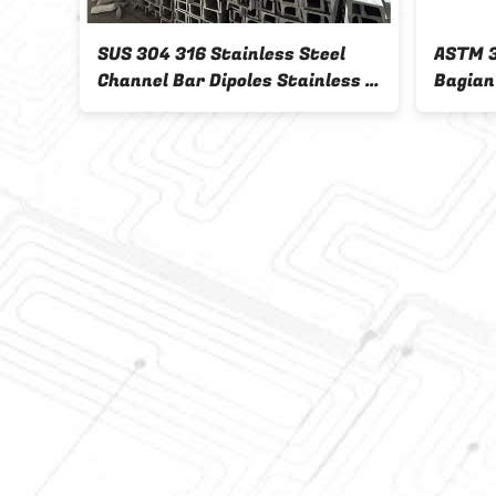
s
SUS 304 316 Stainless Steel
ASTM 3
an U
Channel Bar Dipoles Stainless C
Bagian
Channel 30 Sampai 150mm 3M
Steel 
tuk
5M