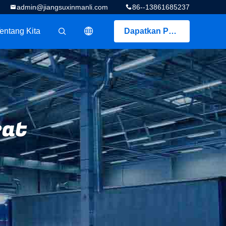
admin@jiangsuxinmanli.com
86--13861685237
entang Kita
Dapatkan Penawaran
描述
rat