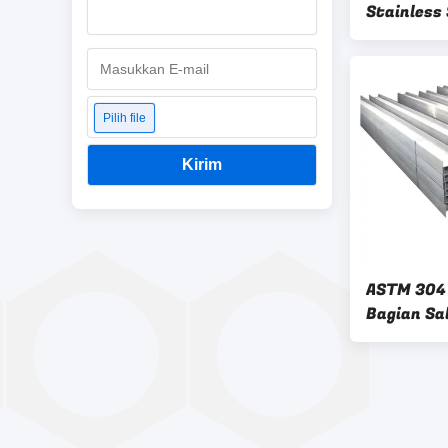
Stainless 
U Bar Ais
Pilih file
Kirim
ASTM 304 
Bagian Sa
Steel 317