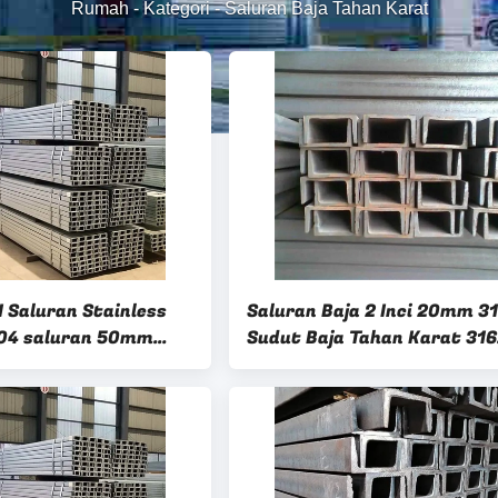
Rumah
-
Kategori
-
Saluran Baja Tahan Karat
N Saluran Stainless
Saluran Baja 2 Inci 20mm 3
304 saluran 50mm
Sudut Baja Tahan Karat 316
00mm
Saluran Baja Tahan Karat C