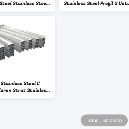
Steel Stainless Steel
Stainless Steel Profil U Unt
i Astm
Struktur Bangunan 10M 15
Stainless Steel C
luran Strut Stainless
L 321 20M
Total 1 Halaman