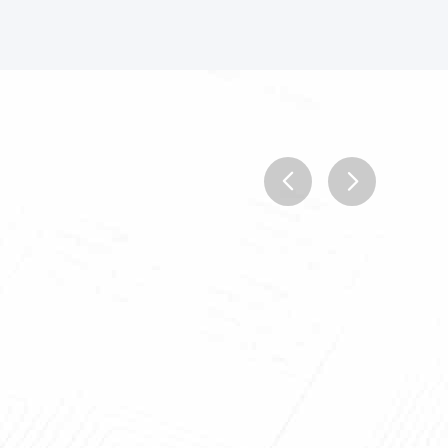
prev
next