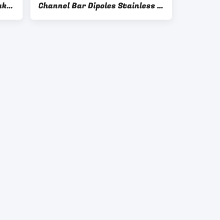
uk
Channel Bar Dipoles Stainless C
M
Channel 30 Sampai 150mm 3M