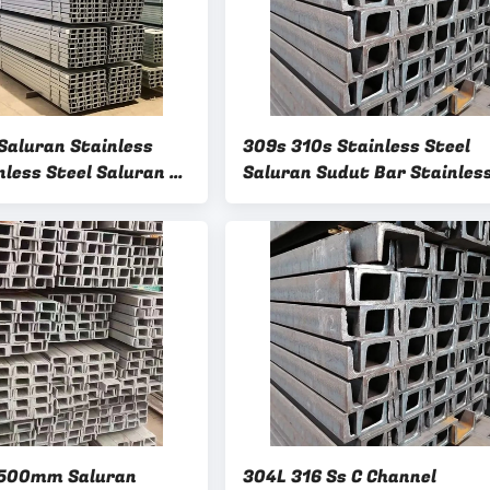
Saluran Stainless
309s 310s Stainless Steel
less Steel Saluran U
Saluran Sudut Bar Stainles
O.4 4K
Steel 304 20mm
500mm Saluran
304L 316 Ss C Channel