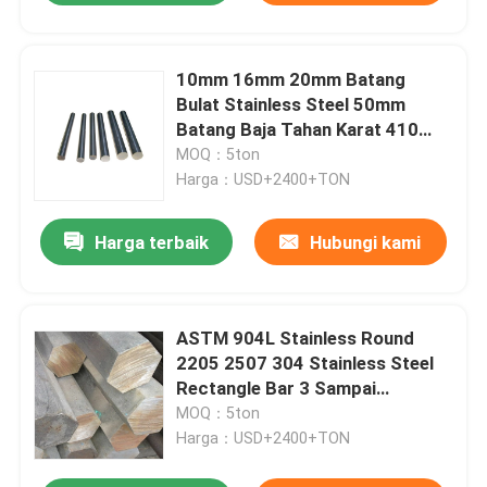
10mm 16mm 20mm Batang
Bulat Stainless Steel 50mm
Batang Baja Tahan Karat 410
420 2B BA 4K
MOQ：5ton
Harga：USD+2400+TON
Harga terbaik
Hubungi kami
ASTM 904L Stainless Round
2205 2507 304 Stainless Steel
Rectangle Bar 3 Sampai
1220mm
MOQ：5ton
Harga：USD+2400+TON