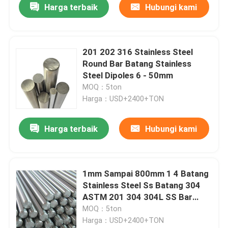
Harga terbaik
Hubungi kami
201 202 316 Stainless Steel
Round Bar Batang Stainless
Steel Dipoles 6 - 50mm
MOQ：5ton
Harga：USD+2400+TON
Harga terbaik
Hubungi kami
1mm Sampai 800mm 1 4 Batang
Stainless Steel Ss Batang 304
ASTM 201 304 304L SS Bar
Datar
MOQ：5ton
Harga：USD+2400+TON