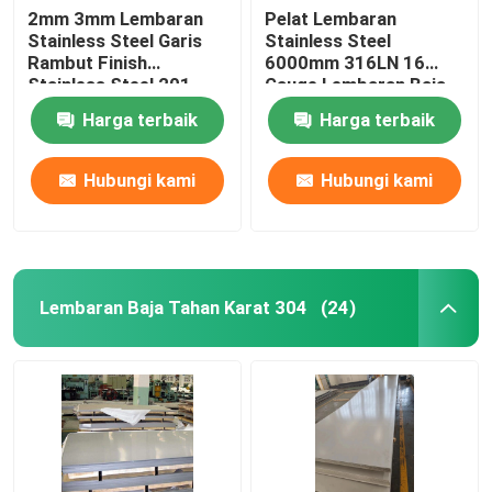
2mm 3mm Lembaran
Pelat Lembaran
Stainless Steel Garis
Stainless Steel
Saluran Baja Tahan Karat
Rambut Finish
6000mm 316LN 16
Stainless Steel 201
Gauge Lembaran Baja
304
Gulungan Dingin
Harga terbaik
Harga terbaik
Hubungi kami
Hubungi kami
Lembaran Baja Tahan Karat 304
(24)