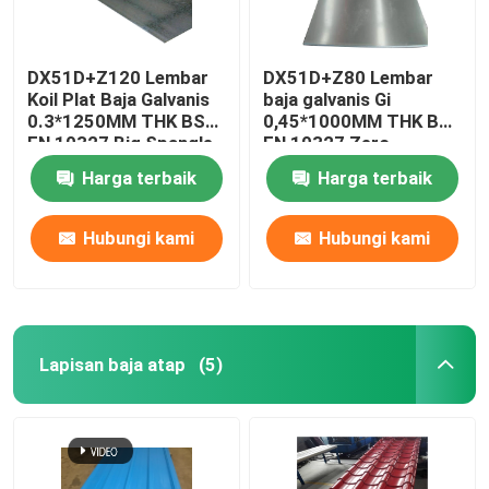
DX51D+Z120 Lembar
DX51D+Z80 Lembar
Koil Plat Baja Galvanis
baja galvanis Gi
0.3*1250MM THK BS
0,45*1000MM THK BS
EN 10327 Big Spangle
EN 10327 Zero
Spangle
Harga terbaik
Harga terbaik
Hubungi kami
Hubungi kami
Lapisan baja atap
(5)