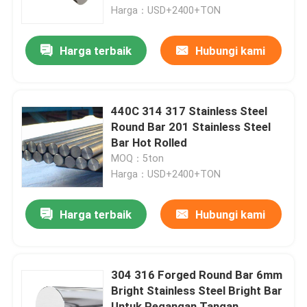
Harga：USD+2400+TON
Tentang Kami
Harga terbaik
Hubungi kami
Tur Pabrik
440C 314 317 Stainless Steel
Kontrol Kualitas
Round Bar 201 Stainless Steel
Bar Hot Rolled
MOQ：5ton
Hubungi Kami
Harga：USD+2400+TON
Berita
Harga terbaik
Hubungi kami
Pelat Lembaran Stainless Steel
304 316 Forged Round Bar 6mm
Bright Stainless Steel Bright Bar
Lembaran Baja Tahan Karat 304
Untuk Pegangan Tangan