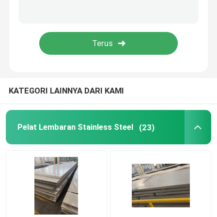
Tabung Persegi Stainless Steel
Batang Bulat Stainless Steel
Plat Baja Karbon
KATEGORI LAINNYA DARI KAMI
Kumparan baja karbon
Pelat Lembaran Stainless Steel
(23)
Pipa Baja Karbon
sudut baja tahan karat
Bilah Datar Baja Tahan Karat