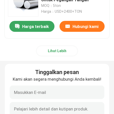
MOQ：5ton
Harga：USD+2400+TON
Kumparan Dilapisi Warna
Harga terbaik
Hubungi kami
Plat Baja Galvanis
Lapisan baja atap
Lihat Lebih
Koil Baja Galvanis
Tinggalkan pesan
Lembaran Baja Tahan Karat 316L
Kami akan segera menghubungi Anda kembali!
Gulungan Baja Tahan Karat
Pipa Bulat Stainless Steel