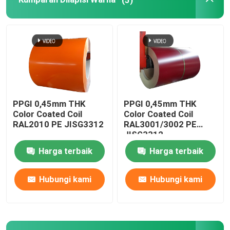
Tabung Persegi Stainless Steel
Batang Bulat Stainless Steel
Plat Baja Karbon
PPGI 0,45mm THK
PPGI 0,45mm THK
Color Coated Coil
Color Coated Coil
Kumparan baja karbon
RAL2010 PE JISG3312
RAL3001/3002 PE
JISG3312
Harga terbaik
Harga terbaik
Pipa Baja Karbon
Hubungi kami
Hubungi kami
sudut baja tahan karat
Bilah Datar Baja Tahan Karat