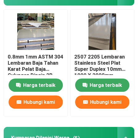
Kumparan Dilapisi Warna
Plat Baja Galvanis
Lapisan baja atap
0.8mm 1mm ASTM 304
2507 2205 Lembaran
Lembaran Baja Tahan
Stainless Steel Plat
Karat Pelat Baja
Super Duplex 10mm
Koil Baja Galvanis
Gulungan Dingin 2B
1000 X 2000mm
Selesai Sus321
Harga terbaik
Harga terbaik
Lembaran Baja Tahan Karat 316L
Hubungi kami
Hubungi kami
Gulungan Baja Tahan Karat
Pipa Bulat Stainless Steel
Kumparan Dilapisi Warna
(5)