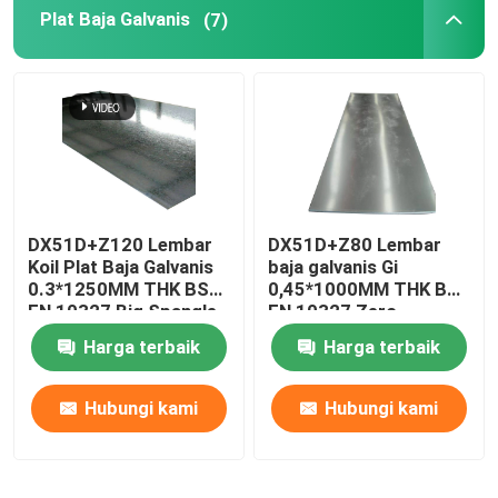
Plat Baja Galvanis
(7)
Saluran Baja Tahan Karat
DX51D+Z120 Lembar
DX51D+Z80 Lembar
Koil Plat Baja Galvanis
baja galvanis Gi
0.3*1250MM THK BS
0,45*1000MM THK BS
EN 10327 Big Spangle
EN 10327 Zero
Spangle
Harga terbaik
Harga terbaik
Hubungi kami
Hubungi kami