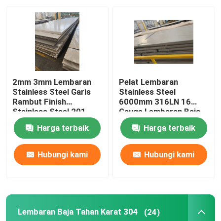
Tentang Kami
Tur Pabrik
2mm 3mm Lembaran
Pelat Lembaran
Kontrol Kualitas
Stainless Steel Garis
Stainless Steel
Rambut Finish
6000mm 316LN 16
Stainless Steel 201
Gauge Lembaran Baja
304
Gulungan Dingin
Hubungi Kami
Harga terbaik
Harga terbaik
Berita
Hubungi kami
Hubungi kami
Pelat Lembaran Stainless Steel
Lembaran Baja Tahan Karat 304
(24)
Lembaran Baja Tahan Karat 304